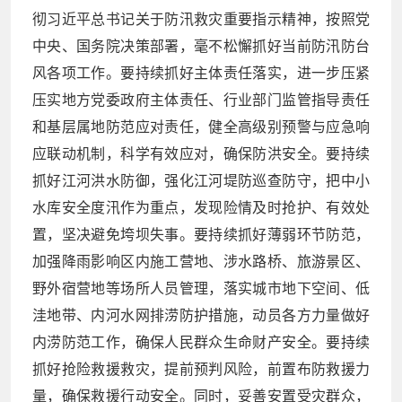
彻习近平总书记关于防汛救灾重要指示精神，按照党
中央、国务院决策部署，毫不松懈抓好当前防汛防台
风各项工作。要持续抓好主体责任落实，进一步压紧
压实地方党委政府主体责任、行业部门监管指导责任
和基层属地防范应对责任，健全高级别预警与应急响
应联动机制，科学有效应对，确保防洪安全。要持续
抓好江河洪水防御，强化江河堤防巡查防守，把中小
水库安全度汛作为重点，发现险情及时抢护、有效处
置，坚决避免垮坝失事。要持续抓好薄弱环节防范，
加强降雨影响区内施工营地、涉水路桥、旅游景区、
野外宿营地等场所人员管理，落实城市地下空间、低
洼地带、内河水网排涝防护措施，动员各方力量做好
内涝防范工作，确保人民群众生命财产安全。要持续
抓好抢险救援救灾，提前预判风险，前置布防救援力
量，确保救援行动安全。同时，妥善安置受灾群众，