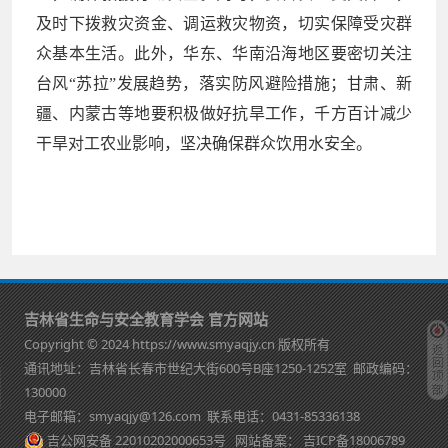
及时下拨救灾资金、调运救灾物资，切实保障受灾群
众基本生活。此外，华东、华南沿海地区要密切关注
台风“苏拉”发展趋势，落实防风避险措施；甘肃、新
疆、内蒙古等地要积极做好抗旱工作，千方百计减少
干旱对工农业影响，坚决确保群众饮用水安全。
吉林省生命与安全教育学会 官方网站
Copyright © 2024 https://www.smyaqjy.cn 版权所有
通讯地址：吉林省长春市世纪大街600号B座1250-1252室 邮政编码：
130000
电子邮箱：smyaqjy@126.com 联系电话：0431-85336138
吉公网安备 22010202000653号
网站备案：
吉ICP备18006789