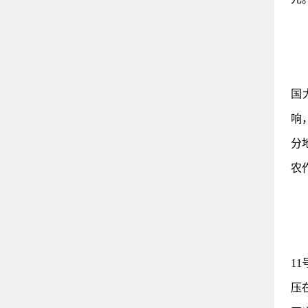
国
响
分
农
1
压