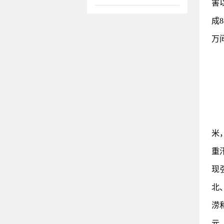
害
成
万
米
重
现
北
涝
元