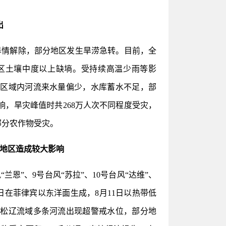
出
情解除，部分地区发生旱涝急转。目前，全
区土壤中度以上缺墒。受持续高温少雨等影
和区域内河流来水量偏少，水库蓄水不足，部
，旱灾峰值时共268万人次不同程度受灾，
部分农作物受灾。
北地区造成较大影响
恩”、9号台风“苏拉”、10号台风“达维”、
28日在菲律宾以东洋面生成，8月11日以热带低
，松辽流域多条河流出现超警戒水位，部分地