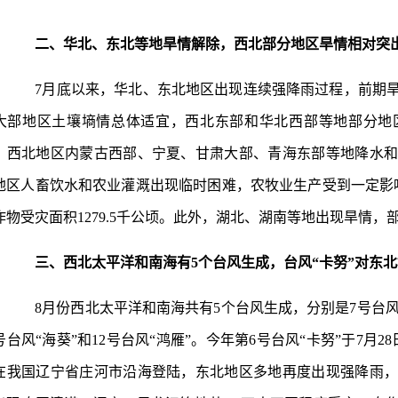
二、华北、东北等地旱情解除，西北部分地区旱情相对突
7月底以来，华北、东北地区出现连续强降雨过程，前期旱
大部地区土壤墒情总体适宜，西北东部和华北西部等地部分地
，西北地区内蒙古西部、宁夏、甘肃大部、青海东部等地降水
地区人畜饮水和农业灌溉出现临时困难，农牧业生产受到一定影响
作物受灾面积1279.5千公顷。此外，湖北、湖南等地出现旱情，
三、西北太平洋和南海有5个台风生成，台风“卡努”对东
8月份西北太平洋和南海共有5个台风生成，分别是7号台风“兰
1号台风“海葵”和12号台风“鸿雁”。今年第6号台风“卡努”于7月
在我国辽宁省庄河市沿海登陆，东北地区多地再度出现强降雨