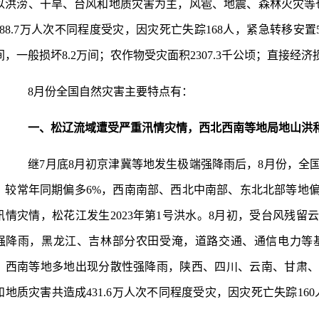
以洪涝、干旱、台风和地质灾害为主，风雹、地震、森林火灾等
888.7万人次不同程度受灾，因灾死亡失踪168人，紧急转移安置54
间，一般损坏8.2万间；农作物受灾面积2307.3千公顷；直接经济损
8月份全国自然灾害主要特点有：
一、松辽流域遭受严重汛情灾情，西北西南等地局地山洪
继7月底8月初京津冀等地发生极端强降雨后，8月份，全国还
，较常年同期偏多6%，西南南部、西北中南部、东北北部等地偏
汛情灾情，松花江发生2023年第1号洪水。8月初，受台风残
强降雨，黑龙江、吉林部分农田受淹，道路交通、通信电力等基础
、西南等地多地出现分散性强降雨，陕西、四川、云南、甘肃
和地质灾害共造成431.6万人次不同程度受灾，因灾死亡失踪160人
。