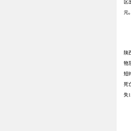
区
元
陕
物
短
死
失1