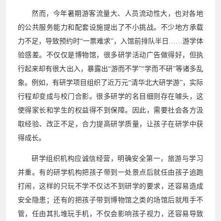
然而，今年暑期游客流量大、人员流动性大，也对各地
的公共服务能力和配套设施提出了不小挑战。不少地方承载
力不足，导致预约时“一票难求”，入馆前排队半日……游学体
验感差。不仅仅是博物馆，很多研学活动广告做得好，但执
行起来却有很大出入，暴露出“游而不学”“学而不研”等诸多乱
象。例如，有研学项目组织了近万元“清华北大研学游”，实际
行程却变成与校门合影。很多研学的名目细则存在噱头，这
使得家长和学生的权益得不到保障。因此，需要社会各方汲
取经验、改正不足，合力提高研学质量，让孩子在研学中获
得成长。
研学组织机构应诚信经营，明确安全第一，旅游与学习
并重。有的研学机构把孩子带到一处景点后就任由孩子追跑
打闹，这样的只玩不学不仅达不到研学的要求，还容易造成
安全隐患；还有的把孩子带到博物馆之类的场馆后就甩手不
管，任由其扎堆玩手机，不仅会影响孩子视力，还容易导致