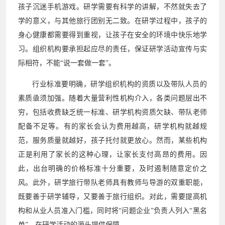
孩子沉迷手机游戏。研学需要有科学的讲解，不然就失去了
学的意义，与其他旅行团别无二致。在研学过程中，孩子的
身心健康都需要得到重视，让孩子在安全的环境中快乐地学
习。组织机构要承担起应尽的责任，保证研学活动宣传与实
际相符，不能“说一套做一套”。
行业标准要明确，研学组织机构的资质以及带队人员的
素质亟须加强。随着大量营利性机构介入，各类问题层出不
穷，包括收费缺乏统一标准、研学机构资质欠缺、带队老师
配备不足等。有的家长会认为费用越高，研学机构就越规
范，服务质量就越好，孩子托付就更放心。然而，某些机构
正是利用了家长的这种心理，让家长支付高昂的费用。因
此，出台明确的价格标准十分重要，及时遏制随意定价之
风。此外，研学旅行带队老师具有教师与导游的双重职能，
既要善于研学辅导，又要善于旅行组织。对此，需要提高机
构和从业人员准入门槛，同时将“问题企业”负责人列入“黑名
单”，在研学活动的源头提供保障。