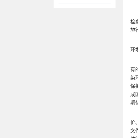
检
施
环
有
染
保
成
期
价
文