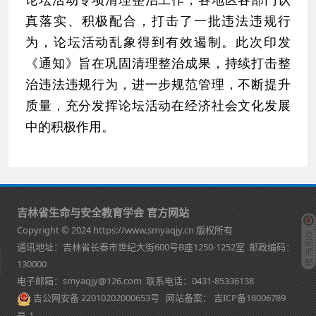
真落实、积极配合，打击了一批违法违规行
为，论坛活动乱象得到有效遏制。此次印发
《通知》旨在巩固清理整治成果，持续打击整
治违法违规行为，进一步规范管理，不断提升
质量，充分发挥论坛活动在经济社会文化发展
中的积极作用。
吉林省生命与安全教育学会 官方网站
Copyright © 2024 https://www.smyaqjy.cn 版权所有
通讯地址：吉林省长春市世纪大街600号B座1250-1252室 邮政编码：
130000
电子邮箱：smyaqjy@126.com 联系电话：0431-85336138
吉公网安备 22010202000653号
网站备案：
吉ICP备18006789
号-1