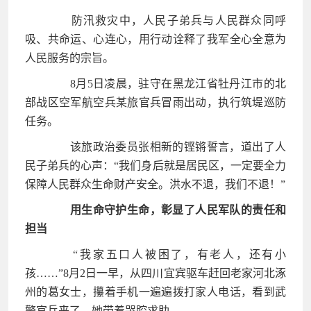
防汛救灾中，人民子弟兵与人民群众同呼
吸、共命运、心连心，用行动诠释了我军全心全意为
人民服务的宗旨。
8月5日凌晨，驻守在黑龙江省牡丹江市的北
部战区空军航空兵某旅官兵冒雨出动，执行筑堤巡防
任务。
该旅政治委员张相新的铿锵誓言，道出了人
民子弟兵的心声：“我们身后就是居民区，一定要全力
保障人民群众生命财产安全。洪水不退，我们不退！”
用生命守护生命，彰显了人民军队的责任和
担当
“我家五口人被困了，有老人，还有小
孩……”8月2日一早，从四川宜宾驱车赶回老家河北涿
州的葛女士，攥着手机一遍遍拨打家人电话，看到武
警官兵来了，她带着哭腔求助。