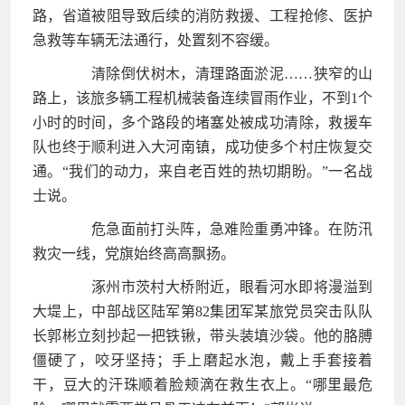
路，省道被阻导致后续的消防救援、工程抢修、医护
急救等车辆无法通行，处置刻不容缓。
清除倒伏树木，清理路面淤泥……狭窄的山
路上，该旅多辆工程机械装备连续冒雨作业，不到1个
小时的时间，多个路段的堵塞处被成功清除，救援车
队也终于顺利进入大河南镇，成功使多个村庄恢复交
通。“我们的动力，来自老百姓的热切期盼。”一名战
士说。
危急面前打头阵，急难险重勇冲锋。在防汛
救灾一线，党旗始终高高飘扬。
涿州市茨村大桥附近，眼看河水即将漫溢到
大堤上，中部战区陆军第82集团军某旅党员突击队队
长郭彬立刻抄起一把铁锹，带头装填沙袋。他的胳膊
僵硬了，咬牙坚持；手上磨起水泡，戴上手套接着
干，豆大的汗珠顺着脸颊滴在救生衣上。“哪里最危