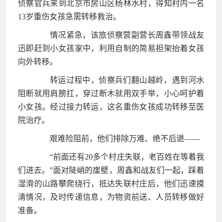
侦察官兵来到北京市房山区杨林水村，得知村内一名
13岁重伤女孩急需转移救治。
情况紧急，该旅侦察营副营长周鑫带领战友
迅即赶到小女孩家中，利用自制的简易担架抬着女孩
向外转移。
转运过程中，侦察兵们翻山越岭，遇到河水
阻断就用肩膀扛，穿过断木就用双手举，小心呵护着
小女孩。经过接力转运，这名重伤女孩成功转移至医
院治疗。
艰难险阻前，他们排除万难、绝不后退——
“前面还有20多个村庄失联，老百姓在等着我
们进去。”面对陡峭的崖壁，周鑫和战友们一起，踩着
湿滑的山路攀爬绕行，抵达失联村庄后，他们迅速摸
清情况，及时传递信息，为物资前送、人员转移做好
准备。