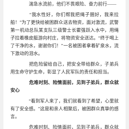
湍急水流前，他们不畏艰险、奋力前行——
“我水性好，你们帮我把绳子捆好，我来拉
船！”为了更快给被困群众送去物资，面对激流，武警
第一机动总队某支队三级警士长霍强跃入水中，用绳
子拉着橡皮艇游向村庄，将物资安全送达。“终于喝上
了干净的水，谢谢你们！”一名被困者拿着矿泉水，流
下激动的泪水。
把危险留给自己，把安全带给群众，子弟兵
用生命守护生命，彰显了人民军队的责任和担当。
危难时刻、险情面前，见到子弟兵，群众就
安心
“看到军人来了，我们就看到了希望，心里就
有了安全感。”这是和亲人相聚后，被困群众真挚的感
言。
危难时刻、险情面前，见到子弟兵，群众就