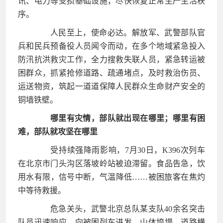
讯、电力等受损基础设施，尽快恢复正常生产生活秩
序。
人民至上，使命必达。解放军、武警部队官
兵和民兵预备役人员闻令而动，在多个地域紧急投入
防汛抗洪救灾工作，全力搜救失联人员，紧急转运被
困群众，抓紧抢修道路、疏通堵点，及时救治伤员、
运送物资，筑起一道道保障人民群众生命财产安全的
铜墙铁壁。
哪里有灾情，部队就出现在哪里；哪里有困
难，部队就攻坚在哪里
受持续强降雨影响，7月30日，K396次列车
在北京市门头沟区落坡岭站被迫滞留。食品告急，饮
用水有限，信号中断，气温降低……被困旅客在焦灼
中等待救援。
危急关头，武警北京总队某支队40余名突击
队员迅速响应，向被困列车进发。山体垮塌、道路横