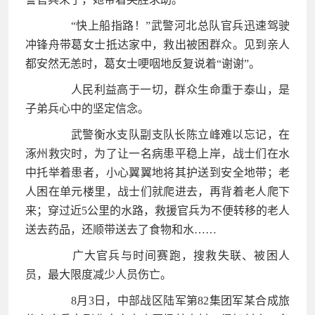
“快上船指路！”武警河北总队官兵迅速驾驶
冲锋舟带葛女士抵达家中，救出被困群众。见到亲人
都安然无恙时，葛女士哽咽地反复说着“谢谢”。
人民利益高于一切，群众生命重于泰山，是
子弟兵心中的坚定信念。
武警衡水支队副支队长陈立峰难以忘记，在
涿州救灾时，为了让一名病患平稳上岸，战士们在水
中托举着患者，小心翼翼地将其护送到安全地带；老
人困在单元楼里，战士们就爬进去，再背着老人爬下
来；穿过近5公里的水路，救援官兵为不便转移的老人
送去药品，还顺带送去了食物和水……
广大官兵与时间赛跑，搜救失联、被困人
员，最大限度减少人员伤亡。
8月3日，中部战区陆军第82集团军某合成旅