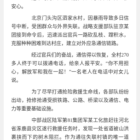
安心。
北京门头沟区泗家水村，因暴雨导致多日信
号中断，受困群众与外界失联。战略支援部队驻京某
团接到命令后，迅速派出官兵一路砍乱枝、蹚积水，
克服种种困难到达村庄，建立对外应急通信链路。
经过官兵们的奋战，通信得以恢复，全村270
多人终于可以拨通电话，给亲人报平安。“你不用担
心，解放军和我在一起！”一名老人在电话中对女儿
说。
为了尽早打通抢险救援生命线，各部队纷纷
出动，抢修抢通受损铁路、公路、桥梁以及通信、电
力等重要基础设施。
中部战区陆军第81集团军某工化旅赶往河北
省涿鹿县灾区遂行救援任务时，发现一处省道被山洪
裹挟而下的树木阻拦。作为通往失联村镇的唯一道