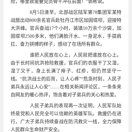
险，哪里就需要党员骨干冲在前面！”郭彬说。
8月5日清早，北部战区陆军第78集团军某特
战旅出动800余名官兵赴牡丹江市区加固堤坝，迎接特
大洪峰。官兵奋战17个小时，装填10万余个沙袋，加
固堤坝2500多米，他们满脸汗水、一身泥水，手提肩
扛、奋力拼搏的样子，感动了在场所有群众。
谁把人民放在心上，人民就把谁放在心上。
由于长时间抗洪抢险救援，官兵们的衣服干了又湿，
湿了又干，身上长满了痱子、红疹，但仍然坚守一
线。“抗洪战士的后背，让人心疼”“危急时刻，人民子
弟兵永远让人心安”……在相关新闻评论区，一条条来
自网友的暖心热评，饱含着对子弟兵的关心和热爱。
人民子弟兵的表现再一次证明，人民军队始
终是党和人民完全可以信赖的英雄军队。救援仍在进
行，广大子弟兵持续奋战在防汛救灾一线，全力保障
人民群众生命财产安全。