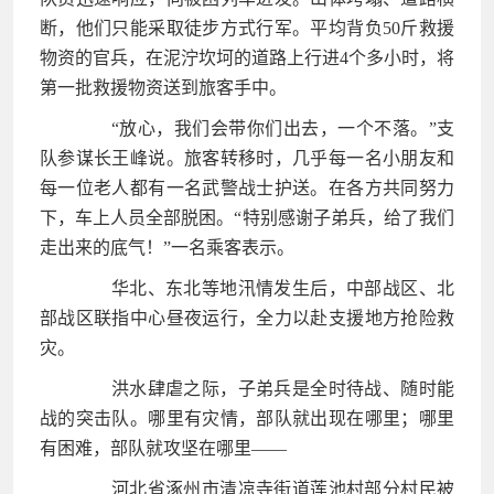
断，他们只能采取徒步方式行军。平均背负50斤救援
物资的官兵，在泥泞坎坷的道路上行进4个多小时，将
第一批救援物资送到旅客手中。
“放心，我们会带你们出去，一个不落。”支
队参谋长王峰说。旅客转移时，几乎每一名小朋友和
每一位老人都有一名武警战士护送。在各方共同努力
下，车上人员全部脱困。“特别感谢子弟兵，给了我们
走出来的底气！”一名乘客表示。
华北、东北等地汛情发生后，中部战区、北
部战区联指中心昼夜运行，全力以赴支援地方抢险救
灾。
洪水肆虐之际，子弟兵是全时待战、随时能
战的突击队。哪里有灾情，部队就出现在哪里；哪里
有困难，部队就攻坚在哪里——
河北省涿州市清凉寺街道莲池村部分村民被