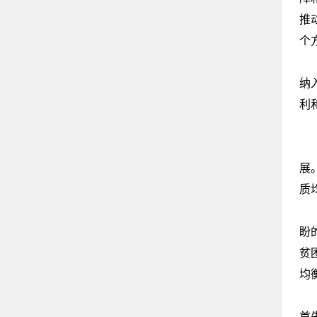
推
个
需
纳
利
义
2
展
质
义
盼
贫
均
当
首