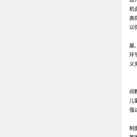
机
高
以
教
展
环
义
困
由
间
儿
强
《
制