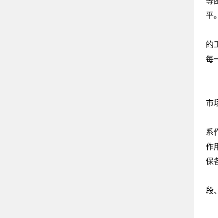
等
平
为
的
每
突
政
市
为
系
作
保
优
段
（