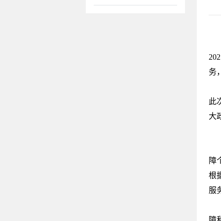
中
2
务
教
此
大
扩
基
障
根
服
教
障