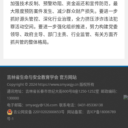
加强技术反制、预警劝阻、资金返还和宣传防范，最
大限度预防案件发生、减少群众财产损失。要进一步
抓好源头管控、深化行业治理，全力挤压涉诈违法犯
罪活动空间。要进一步强化组织推进，努力构建党委
领导、政府主导、部门主责、行业监管、有关方面齐
抓共管的整体格局。
吉林省生命与安全教育学会 官方网站
Copyright © 2024 https://www.smyaqjy.cn 版权所有
通讯地址：吉林省长春市世纪大街600号B座1250-1252室 邮政编码：
130000
电子邮箱：smyaqjy@126.com 联系电话：0431-85336138
吉公网安备 22010202000653号
网站备案：
吉ICP备18006789
号-1