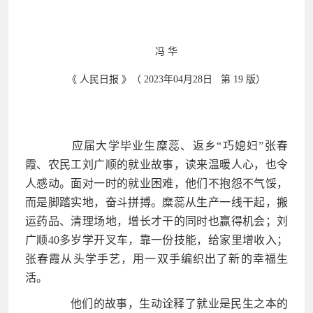
冯 华
《 人民日报 》（ 2023年04月28日 第 19 版）
应届大学毕业生糜蕊、返乡“巧媳妇”张春
霞、农民工刘广顺的就业故事，读来温暖人心，也令
人感动。面对一时的就业困难，他们不抱怨不气馁，
而是脚踏实地，奋斗拼搏。糜蕊从生产一线干起，搬
运药品、清理场地，增长才干的同时也赢得机会；刘
广顺40多岁学开叉车，靠一份技能，给家里增收入；
张春霞从头学手艺，用一双手编织出了新的幸福生
活。
他们的故事，生动诠释了就业是民生之本的