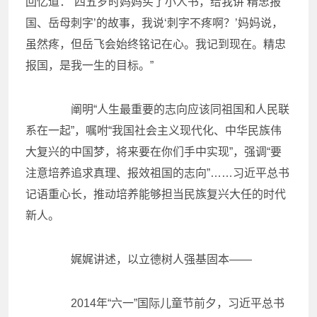
回忆道：“四五岁时妈妈买了小人书，给我讲‘精忠报
国、岳母刺字’的故事，我说‘刺字不疼啊？’妈妈说，
虽然疼，但岳飞会始终铭记在心。我记到现在。精忠
报国，是我一生的目标。”
阐明“人生最重要的志向应该同祖国和人民联
系在一起”，嘱咐“我国社会主义现代化、中华民族伟
大复兴的中国梦，将来要在你们手中实现”，强调“要
注意培养追求真理、报效祖国的志向”……习近平总书
记语重心长，推动培养能够担当民族复兴大任的时代
新人。
娓娓讲述，以立德树人强基固本——
2014年“六一”国际儿童节前夕，习近平总书