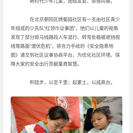
新时代少年儿童，团结友爱、崇德向善。
在北京朝阳区绣菊园社区有一支由社区青少
年组成的少先队“红领巾议事团”，他们以儿童的视角
发现了部分斑马线路段人车混行、转弯处植被遮挡视
线等路面“潜伏危机”，将合力手绘的《安全隐患地
图》递交到社区议事协商平台，为优化社区环境、保
障大家的安全出行贡献童真智慧。
积跬步，以至千里；起累土，以成高台。