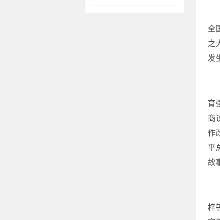
全
之
发
育
商
作
平
故
梓