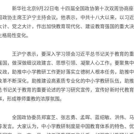
新华社北京9月22日电 十四届全国政协第十次双周协商座
国政协主席王沪宁主持会议。他表示，中共十八大以来，以习
大计、党之大计，作出加快教育现代化、建设教育强国的重大
生格局性变化。
王沪宁表示，要深入学习领会习近平总书记关于教育的重
强国，做深做细议政建言、思想引领、凝聚人心工作。要聚焦
议政，助推中小学教研工作更好落实立德树人根本任务，助推
改革不断深化，助推建设高素质专业化的中小学教研队伍，助
总书记关于教育的重要论述的学习研究宣传，宣传好新时代教
事，形成尊师重教的浓厚氛围。
全国政协委员郑富芝、张志勇、孟晖、蓝绍敏、洪伟、马
等发言。大家认为，中小学教研制度是中国教育体系的特色、