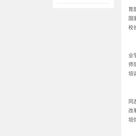
育
国
校
业
师
培
同
改
培