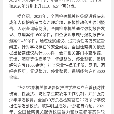
未成年人犯罪不捕率、不诉率分别为50.4%、39.1%，
较2020年分别上升11.3、6.5个百分点。
据介绍，2021年，全国检察机关积极促进解决未
成年人保护的深层次治理难题，积极推动落实强制报
告、入职查询等制度。全国检察机关通过强制报告发
现、办理案件1600余件，倒查发现未履行强制报告义
务案件450余件，通过检察建议、追究责任等方式监督
纠正。针对学校存在的安全问题，全国检察机关依法
提出检察建议共计3668件，会同相关部门排查旅馆、
宾馆、酒店等住宿场所，督促整改、停业整顿、吊销
经营许可11000余家；排查营业性娱乐场所、网吧、酒
吧等场所，督促整改、停业整顿、吊销经营许可3600
余家。
“各地检察机关依法督促推进学校建立完善预防性
侵害、性骚扰、防控学生欺凌等工作机制，并加强青
少年法治教育，全国3.9万余名检察官在7.7万余所学校
担任法治副校长，取得明显成效。”那艳芳介绍，2021
年，全国检察机关起诉校园暴力和欺凌犯罪案件较