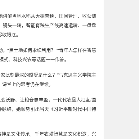
讲解当地水稻从大棚育秧、田间管理、收获储
。镜头一转，智能育秧生产线高速运转、一盘盘
尽收眼底。
“黑土地如何永续利用？”“青年人怎样在智慧
业模式、科技兴农等话题一一作答。
家此刻最深的感受是什么？”马克思主义学院主
后，课堂上的思考仍在继续。
变沃野、让粮仓更丰盈，一代代农垦人扛起‘国
神脉络，她顺势引出当天《习近平新时代中国特
神是文化传承，千年农耕智慧是文化积淀，兴