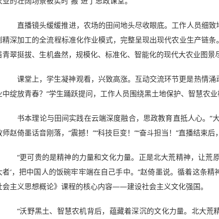
农业的壮阔场景被实时“搬”进了思政课堂。
直播镜头缓缓推进，农场的田间地头尽收眼底。工作人员细致地
到精深加工的全流程标准化作业模式，完整呈现出现代农业生产链条
苗青翠挺拔、生机盎然，规模化、标准化、智能化的现代大农业图景
课堂上，学生凝神观看，兴致高涨。互动交流环节更是热情涌动。
业中绽放青春？”学生踊跃提问，工作人员围绕黑土地保护、智慧农
书本理论与田间实践在云端深度融合，思政教育直抵人心。“大
教师赵倚墨话音刚落，“震撼！”“科技巨变！”“奋斗担当！”直播结束
“更可贵的是精神的力量和文化力量。正是北大荒精神，让荒原
大者’，把中国人的饭碗牢牢端在自己手中。”赵倚墨说。循着这条精
社会主义思想概论》课程的核心内容——建设社会主义文化强国。
“沃野黑土、智慧农机背后，蕴藏着深沉的文化力量。北大荒精