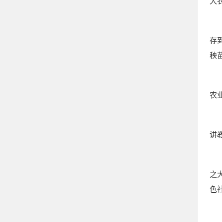
大
存
秧
农
讲
之
色