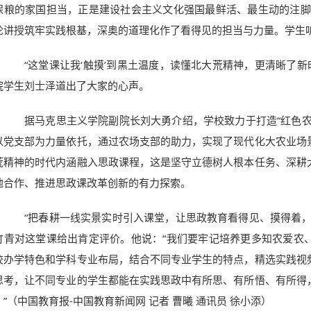
保粮的家国担当，正是建设社会主义文化强国最鲜活、最生动的注脚
论讲授筑牢实践根基，深奥的道理化作了看得见的担当与力量。学生
“这堂课让我‘触摸’到黑土温度，读懂北大荒精神，更清晰了新时
院学生刘士泽道出了大家的心声。
据马克思主义学院副院长刘大勇介绍，学校致力于打造“红色农
以党支部为力量依托，通过农场支部的助力，实现了现代化大农业场
荒精神的时代内涵融入思政课程，这是坚守立德树人根本任务、深耕
地合作、推进思政课改革创新的有力探索。
“把春耕一线实景实时引入课堂，让思政教育看得见、摸得着，
竹青对这堂课给出肯定评价。他说：“我们要牢记培养更多知农爱农
校办学特色和学科专业布局，结合不同专业学生的特点，精选实践视
思考，让不同专业的学生都能在实践思政中有所思、有所悟、有所得
。”（中国教育报-中国教育新闻网 记者 曹曦 通讯员 徐小添）