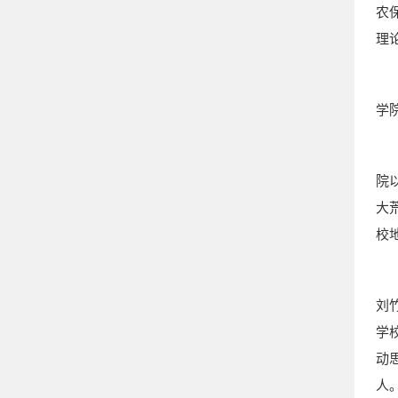
农
理
学
院
大
校
刘
学
动
人