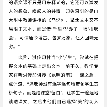
的语文课不只是用来释义的，它还可以激发
人的想象、唤起人的共情。印象深刻的是山
大附中教师讲授的《马说》，聚焦文本又不
局限于文本，而是借‘千里马’办了一场‘招聘
会’，可谓通今博古、包罗万象，让人回味无
穷。”
此后，洪传印甘当
“小学生”，尝试在把
握文本的基础上走出文本。前不久，教学专
家在听洪传印讲授《昆明的雨》一课之后，
点评道：“洪老师没有逐字逐句地带领学生赏
析句子，而是给课堂‘留白’，让学生一遍遍地
读透课文，之后由他们自己选择‘美’的切入