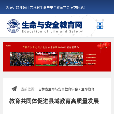
您好，欢迎访问 吉林省生命与安全教育学会 官方网站!
Previous
当前位置：
吉林省生命与安全教育学会 > 生命教育
教育共同体促进县域教育高质量发展