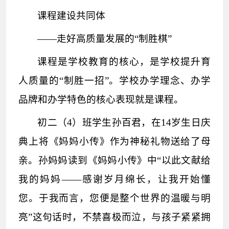
课程建设共同体
——走好高质量发展的“制胜棋”
课程是学校教育的核心，是学校提升育
人质量的
“制胜一招”。学校办学理念、办学
品牌和办学特色的核心表现就是课程。
初二（
4）班学生孙百君，在14岁生日庆
典上将《妈妈小传》作为神秘礼物送给了母
亲。孙妈妈读到《妈妈小传》中“以此文献给
我的妈妈——感谢岁月绵长，让我开始懂
您。于我而言，您便是整个世界的温暖与明
亮”这句话时，不禁喜极而泣，与孩子紧紧拥