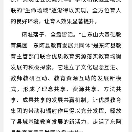
联的
“生命场域”逐渐得以实现。全方位育人
的良好环境，让育人效果显著提升。
精准落子，全盘皆活。
“山东山大基础教
育集团—东阿县教育发展共同体”是东阿县教
育主管部门联合优质教育资源落实教育均衡
发展的积极探索。它建立了文化理念互进、
教师教研互动、教育资源互助的发展新模
式，形成了理念共享、资源共享、方法共
享、成果共享的发展共赢机制，让优质教育
集团的带动和辐射作用得以充分发挥，释放
了县域基础教育发展的新活力，走活了东阿