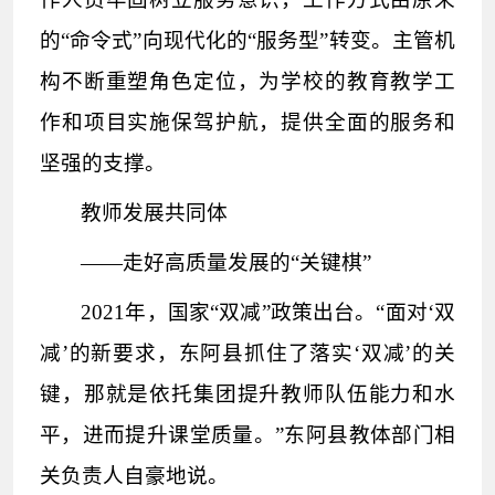
的
“命令式”向现代化的“服务型”转变。主管机
构不断重塑角色定位，为学校的教育教学工
作和项目实施保驾护航，提供全面的服务和
坚强的支撑。
教师发展共同体
——走好高质量发展的“关键棋”
2021年，国家“双减”政策出台。“面对‘双
减’的新要求，东阿县抓住了落实‘双减’的关
键，那就是依托集团提升教师队伍能力和水
平，进而提升课堂质量。”东阿县教体部门相
关负责人自豪地说。