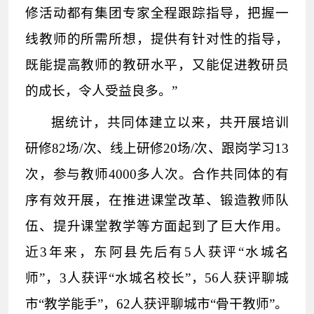
修活动都有集团专家全程跟踪指导，把握一
线教师的所需所想，提供有针对性的指导，
既能提高教师的教研水平，又能促进教研员
的成长，令人受益良多。”
据统计，共同体建立以来，共开展培训
研修
82场/次、线上研修20场/次、跟岗学习13
次，参与教师4000多人次。合作共同体的有
序有效开展，在推进课堂改革、锻造教师队
伍、提升课堂教学等方面起到了巨大作用。
近3年来，东阿县先后有5人获评“水城名
师”，3人获评“水城名校长”，56人获评聊城
市“教学能手”，62人获评聊城市“骨干教师”。