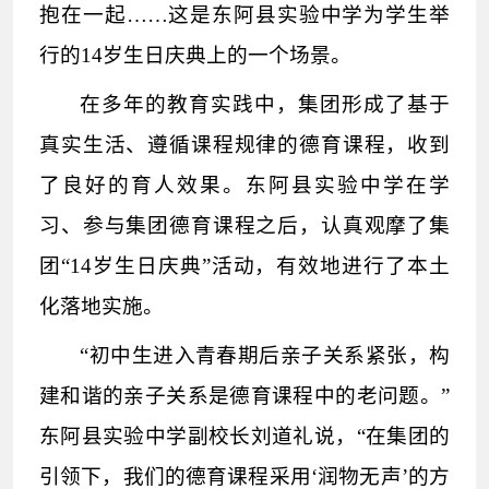
抱在一起……这是东阿县实验中学为学生举
行的14岁生日庆典上的一个场景。
在多年的教育实践中，集团形成了基于
真实生活、遵循课程规律的德育课程，收到
了良好的育人效果。东阿县实验中学在学
习、参与集团德育课程之后，认真观摩了集
团
“14岁生日庆典”活动，有效地进行了本土
化落地实施。
“初中生进入青春期后亲子关系紧张，构
建和谐的亲子关系是德育课程中的老问题。”
东阿县实验中学副校长刘道礼说，“在集团的
引领下，我们的德育课程采用‘润物无声’的方