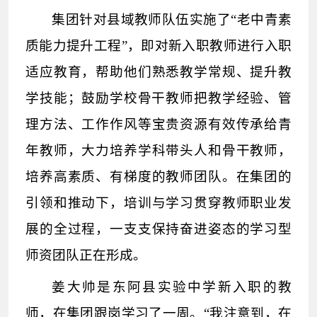
集团针对县域教师队伍实施了
“老中青素
质能力提升工程”，即对新入职教师进行入职
适应教育，帮助他们熟悉教学常规、提升教
学技能；鼓励学校骨干教师把教学经验、管
理方法、工作作风等宝贵资源有效传承给青
年教师，大力培养学科带头人和骨干教师，
培养高素质、有梯度的教师团队。在集团的
引领和推动下，培训与学习贯穿教师职业发
展的全过程，一支支保持奋进姿态的学习型
师资团队正在形成。
姜大帅是东阿县实验中学新入职的教
师，在集团跟岗学习了一周。
“我注意到，在