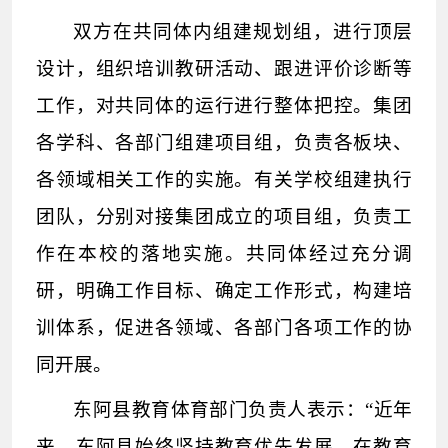
双方在共同体内组建规划组，进行顶层
设计，组织培训教研活动、跟进评价诊断等
工作，对共同体的运行进行整体把控。集团
各学科、各部门组建项目组，负责各板块、
各领域相关工作的实施。有关学校组建执行
团队，分别对接集团成立的项目组，负责工
作在本校的落地实施。共同体经过充分调
研，明确工作目标、确定工作形式，构建培
训体系，促进各领域、各部门各项工作的协
同开展。
东阿县教育体育部门负责人表示：
“近年
来，东阿县始终坚持教育优先发展，在教育