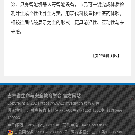
诊、具身智能机器人等智能设备，市民可一键完成体质检
测并生成个性化养生方案，用现代科技重构中医药体验，
相较往届传统展示为主的形式，更具前沿性、互动性与未
来感。
【责任编辑:刘映】
吉林省生命与安全教育学会 官方网站
Copyright © 2024 https://www.smyaqjy.cn 版权所有
通讯地址：吉林省长春市世纪大街600号B座1250-1252室 邮政编码：
130000
电子邮箱：smyaqjy@126.com 联系电话：0431-85336138
吉公网安备 22010202000653号
网站备案：
吉ICP备18006789