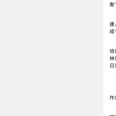
衡
建
成
培
林
日
作