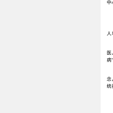
中
人
医
病
念
统