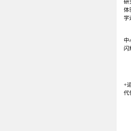
研
体
学
中
闪
+
代